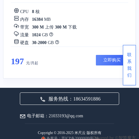
CPU
8
核
内存
16384
MB
带宽
300 M
上传
300 M
下载
流量
1024
GB
硬盘
30-2000
GB
联
197
立即购买
系
元/月起
我
们
服务热线：18634591886
电子邮箱：21033193@qq.com
Copyright © 2016-2025 米尺云 版权所有
Powered by ©智简魔方
备案号：晋ICP备20000699号-16